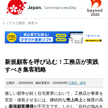
トップ
>
工務店 経営
>
新規顧客を呼び込む！工務店が実践
すべき集客戦略
公開日：
2026/05/05
: 最終更新日：2026/05/05
工務店 経営
激しい競争が続く住宅業界において、工務店が事業を
安定・成長させるには、継続的な
売上向上
と確度の高
い
新規顧客獲得
が不可欠です。しかし「自社の強みを