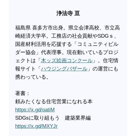
浄法寺 亘
福島県 喜多方市出身。県立会津高校、市立高
崎経済大学卒。工務店の社会貢献やSDGｓ、
国産材利活用を応援する「コミュニティビル
ダー協会」代表理事。現在動いているプロジ
ェクトは「
木ッズ絵画コンクール
」。住宅情
報サイト「
ハウジングバザール
」の運営にも
携わっている。
著書：
頼みたくなる住宅営業になれる本
https://x.gd/oatiM
SDGsに取り組もう 建築業界編
https://x.gd/MXYJr