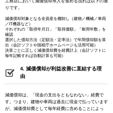
工務店において減価償却導入を進める流れは以下の通
りです。
減価償却対象となる全資産を棚卸し（建物／機械／車両
／IT機器など）
それぞれの「取得年月日」「取得価額」「耐用年数」を
確認
選択した償却方法（定額法・定率法）で年間償却額を算
出（会計ソフトや国税庁ホームページも活用可能）
決算ごとに正しく減価償却費を経費計上（会計ソフトに
毎年記帳すれば自動計算も可能）
4. 減価償却が利益改善に直結する理
由
減価償却は、「現金の支出をともなわない」経費で
す。つまり、建物や車両は過去に現金で払っています
が、減価償却費として毎年経費に含めることによっ