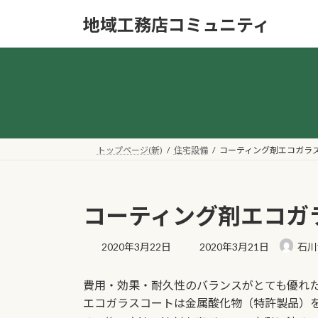
コ
ナ
地域工務店コミュニティ
ン
ビ
テ
ゲ
ン
ー
ツ
シ
へ
ョ
ス
ン
キ
に
ッ
移
トップページ(新)
住宅設備
コーティング剤エコガラ
プ
動
コーティング剤エコガ
最
2020年3月22日
2020年3月21日
石川
終
更
費用・効果・耐久性のバランスがとても優れ
新
日
エコガラスコートは金属酸化物（特許製品）
時