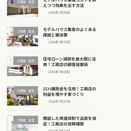
工務店 経営
えつつ効果を出す方法
2026年7月30日
モデルハウス集客のよくある
工務店 経営
課題と解決策
2026年7月29日
住宅ローン減税を最大限に活
工務店 経営
用！工務店の顧客提案術
2026年7月28日
ZEH補助金を活用！工務店の
工務店 経営
利益を増やす家づくり
2026年7月27日
徹底した検査体制で品質を保
工務店 経営
証！工務店の信頼構築
2026年7月26日