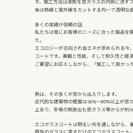
す。施工方法は液剤を窓ガラスの内側に流す
:
後は熱線と紫外線をカットする均一で透明な
多くの実績が信頼の証
私たちは常にお客様のニーズに合った製品を開
た。
エコロジーが志向され省エネが求められる今
コートです。美観と性能、そして耐久性と経
ご要望にお応えしながら、「施工して良かっ
熱は、その多くが窓から出入りします。
近代的な建築物の壁面は36%～80%以上が窓
上あり、冬場の熱放出も窓ガラス等からが約5
エコガラスコートは明るい光を通しながら、
既存のガラスに塗るだけのエコガラスコート