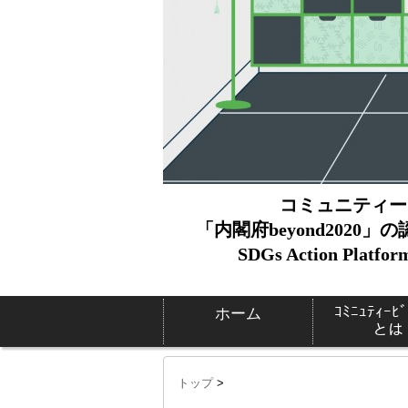
コミュニティー
「内閣府beyond2020」
SDGs Action Pl
ｺﾐﾆｭﾃｨｰﾋﾞ
ホーム
とは
トップ
>