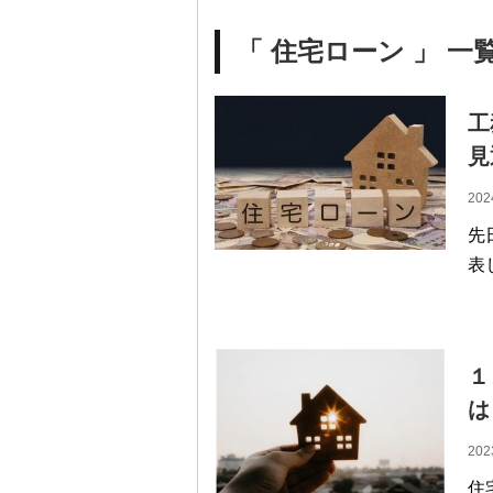
「 住宅ローン 」 一
工
見
202
先
表
１
は
202
住