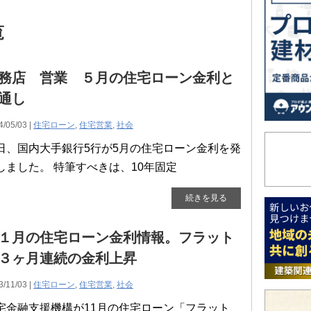
覧
務店 営業 ５月の住宅ローン金利と
通し
4/05/03 |
住宅ローン
,
住宅営業
,
社会
日、国内大手銀行5行が5月の住宅ローン金利を発
しました。 特筆すべきは、10年固定
続きを見る
１月の住宅ローン金利情報。フラット
３ヶ月連続の金利上昇
3/11/03 |
住宅ローン
,
住宅営業
,
社会
宅金融支援機構が11月の住宅ローン「フラット