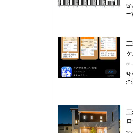
皆
ー
工
ヶ
202
皆
浄
工
ロ
202