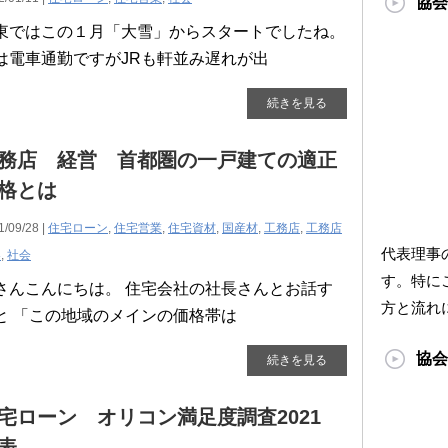
協会
東ではこの１月「大雪」からスタートでしたね。
は電車通勤ですがJRも軒並み遅れが出
続きを見る
務店 経営 首都圏の一戸建ての適正
格とは
1/09/28 |
住宅ローン
,
住宅営業
,
住宅資材
,
国産材
,
工務店
,
工務店
代表理事
客
,
社会
す。特に
さんこんにちは。 住宅会社の社長さんとお話す
方と流れ
と 「この地域のメインの価格帯は
協会
続きを見る
宅ローン オリコン満足度調査2021
表