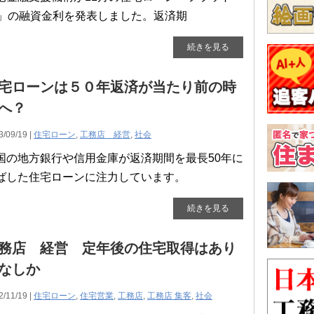
5」の融資金利を発表しました。返済期
続きを見る
宅ローンは５０年返済が当たり前の時
へ？
3/09/19 |
住宅ローン
,
工務店 経営
,
社会
国の地方銀行や信用金庫が返済期間を最長50年に
ばした住宅ローンに注力しています。
続きを見る
務店 経営 定年後の住宅取得はあり
なしか
2/11/19 |
住宅ローン
,
住宅営業
,
工務店
,
工務店 集客
,
社会