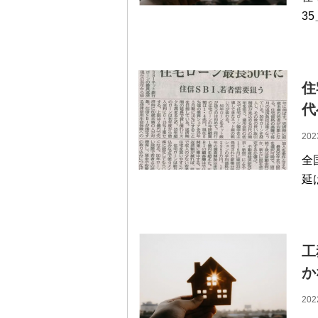
3
住
代
202
全
延
工
か
202