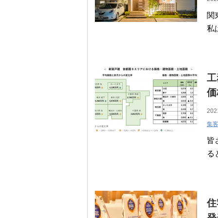
関
私
工
価
202
集
皆
る
住
発