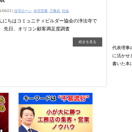
1/08/23 |
住宅ローン
,
住宅営業
,
工務店
,
社会
んにちはコミュニティビルダー協会の浄法寺で
。 先日、オリコン顧客満足度調査
続きを見る
代表理事
に活かせ
書いた本