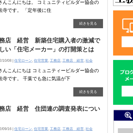
さんこんにちは。 コミュニティビルダー協会の
法寺です。 「定年後に住
続きを見る
務店 経営 新築住宅購入者の激減で
しい「住宅メーカー」の打開策とは
2/10/08 |
住宅ローン
,
住宅営業
,
工務店
,
工務店 経営
,
社会
さんこんにちは コミュニティービルダー協会の
法寺です。 千葉でも急に気温が下
続きを見る
務店 経営 住団連の調査発表につい
2/09/16 |
住宅ローン
,
住宅営業
,
工務店
,
工務店 経営
,
社会