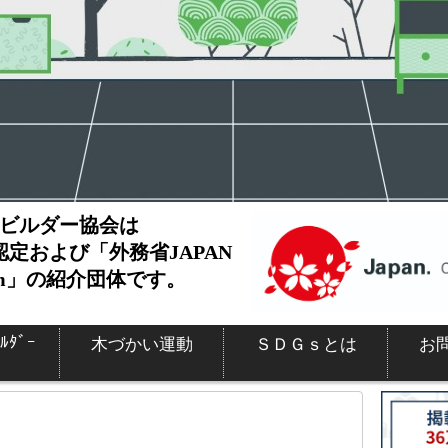
ビルダー協会は
の認定および「外務省JAPAN
atform」の紹介団体です。
ﾙﾀﾞｰ
木づかい運動
ＳＤＧｓとは
お