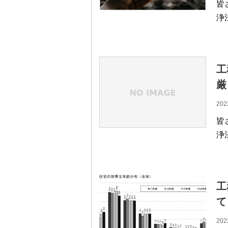
皆
浄
工
厳
202
皆
浄
工
て
202