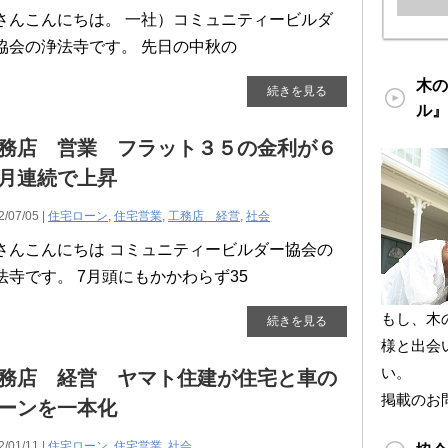
さんこんにちは。 一社）コミュニティービルダ
協会の浄法寺です。 先日の中秋の
木の
続きを見る
ル』
務店 営業 フラット３５の金利が６
月連続で上昇
2/07/05 |
住宅ローン
,
住宅営業
,
工務店 経営
,
社会
さんこんにちは コミュニティービルダー協会の
法寺です。 7月頭にもかかわらず35
もし、木
続きを見る
様と出会
い。
務店 経営 ヤマト住建が住宅と車の
掲載のお
ーンを一本化
2/01/11 |
住宅ローン
,
住宅営業
,
社会