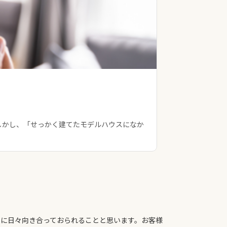
経営・戦略・財
業務改善で
しかし、「せっかく建てたモデルハウスになか
工務店経営にお
ないのか」「ど
題に日々向き合っておられることと思います。お客様