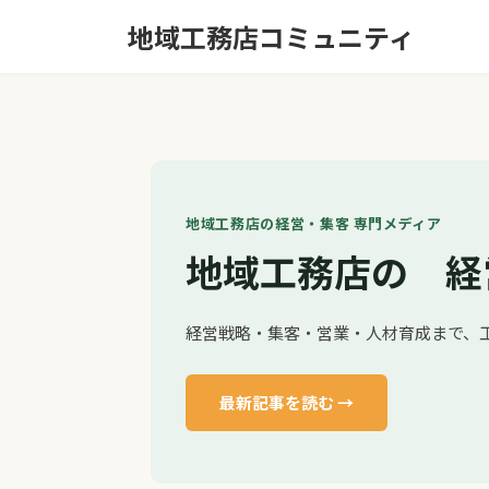
コ
ナ
地域工務店コミュニティ
ン
ビ
テ
ゲ
ン
ー
ツ
シ
へ
ョ
ス
ン
キ
に
ッ
移
地域工務店の経営・集客 専門メディア
プ
動
地域工務店の 経
経営戦略・集客・営業・人材育成まで、
最新記事を読む →