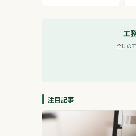
工
全国の
注目記事