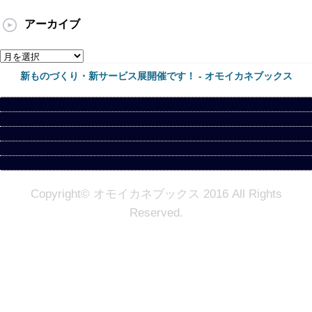
アーカイブ
ア
ー
新ものづくり・新サービス展開催です！ - オモイカネブックス
カ
イ
ブ
Copyright© オモイカネブックス 2016 All Rights
Reserved.