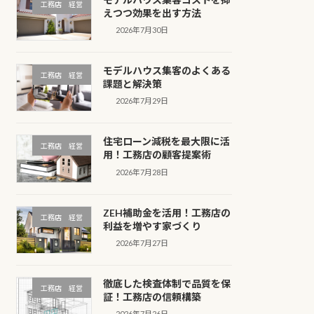
工務店 経営
えつつ効果を出す方法
2026年7月30日
モデルハウス集客のよくある
工務店 経営
課題と解決策
2026年7月29日
住宅ローン減税を最大限に活
工務店 経営
用！工務店の顧客提案術
2026年7月28日
ZEH補助金を活用！工務店の
工務店 経営
利益を増やす家づくり
2026年7月27日
徹底した検査体制で品質を保
工務店 経営
証！工務店の信頼構築
2026年7月26日