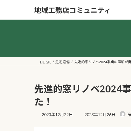
コ
ナ
地域工務店コミュニティ
ン
ビ
テ
ゲ
ン
ー
ツ
シ
へ
ョ
ス
ン
キ
に
ッ
移
HOME
住宅設備
先進的窓リノベ2024事業の詳細が
プ
動
先進的窓リノベ2024
た！
最
2023年12月22日
2023年12月26日
浄
終
更
新